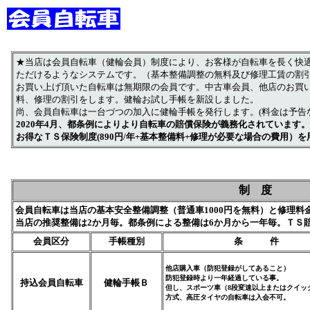
★当店は会員自転車（健輪会員）制度により、お客様が自転車を長く快適
ただけるようなシステムです。（基本整備調整の無料及び修理工賃の割
お買い上げ頂いた自転車は無期限の会員です。中古車会員、他店のお買
料、修理の割引をします。健輪お試し手帳を新設しました。
尚、会員自転車は一台づつの加入に健輪手帳を発行します。(料金は予告
2020年4月、都条例によりより自転車の賠償保険が義務化されています。
お得なＴＳ保険制度(890円/年+基本整備料+修理が必要な場合の費用）
制 度
会員自転車は当店の基本安全整備調整（普通車1000円を無料）と修理料
当店の推奨整備は2か月毎。都条例による整備は6か月から一年毎。ＴＳ
会員区分
手帳種別
条 件
他店購入車（防犯登録がしてあること）
防犯登録時より一年経過している事。
持込会員自転車
健輪手帳Ｂ
但し、スポーツ車（8段変速以上またはクイッ
方式、高圧タイヤの自転車は入会不可。